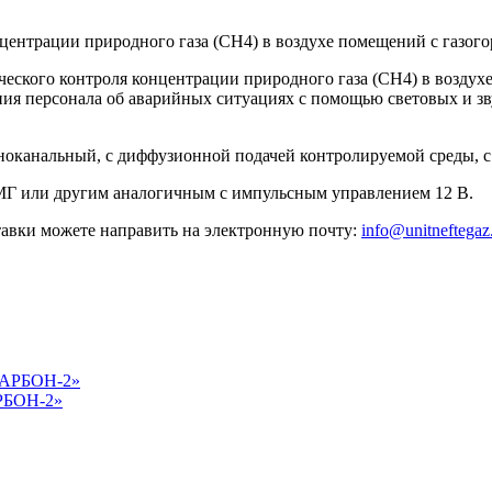
нцентрации природного газа (СН4) в воздухе помещений с газо
ического контроля концентрации природного газа (СН4) в возду
ия персонала об аварийных ситуациях с помощью световых и зв
дноканальный, с диффузионной подачей контролируемой среды, 
МГ или другим аналогичным с импульсным управлением 12 В.
тавки можете направить на электронную почту:
info@unitneftega
АРБОН-2»