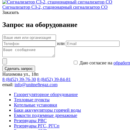
Сигнализатор СЗ-2, стационарный сигнализатор CO
Заказать
Запрос на оборудование
или
Даю согласие на
обработ
Сделать запрос
Нахимова ул., 18п
8 (8452) 39-76-30
8 (8452) 39-84-81
email:
info@unitneftegaz.com
Газорегуляторное оборудование
Тепловые пункты
Котельные установки
Баки аккумуляторы горячей воды
Емкости подземные дренажные
Резервуары РВС
Резервуары РГС, РГСп