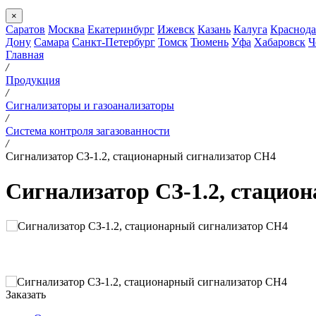
×
Саратов
Москва
Екатеринбург
Ижевск
Казань
Калуга
Краснода
Дону
Самара
Санкт-Петербург
Томск
Тюмень
Уфа
Хабаровск
Ч
Главная
/
Продукция
/
Сигнализаторы и газоанализаторы
/
Система контроля загазованности
/
Сигнализатор СЗ-1.2, стационарный сигнализатор СН4
Сигнализатор СЗ-1.2, стацио
Заказать