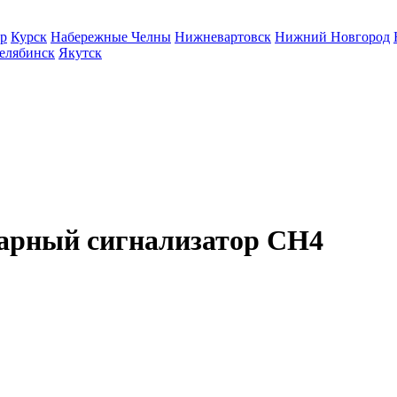
р
Курск
Набережные Челны
Нижневартовск
Нижний Новгород
елябинск
Якутск
нарный сигнализатор СН4