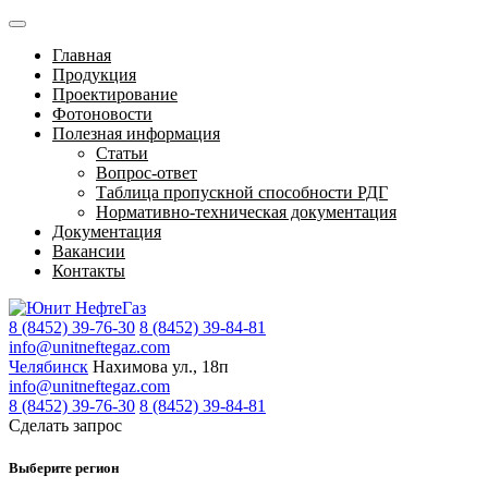
Главная
Продукция
Проектирование
Фотоновости
Полезная информация
Статьи
Вопрос-ответ
Таблица пропускной способности РДГ
Нормативно-техническая документация
Документация
Вакансии
Контакты
8 (8452) 39-76-30
8 (8452) 39-84-81
info@unitneftegaz.com
Челябинск
Нахимова ул., 18п
info@unitneftegaz.com
8 (8452) 39-76-30
8 (8452) 39-84-81
Сделать запрос
Выберите регион