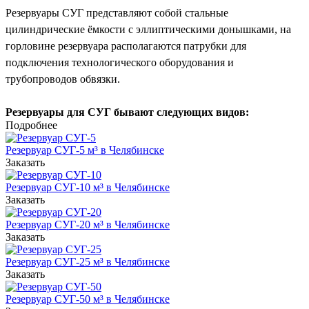
Резервуары СУГ представляют собой стальные
цилиндрические ёмкости с эллиптическими донышками, на
горловине резервуара располагаются патрубки для
подключения технологического оборудования и
трубопроводов обвязки.
Резервуары для СУГ бывают следующих видов:
Подробнее
по размещению:
Резервуар СУГ-5 м³ в Челябинске
Заказать
наземные;
Резервуар СУГ-10 м³ в Челябинске
подземные.
Заказать
Отличием подземных резервуаров СУГ от наземных состоит в
Резервуар СУГ-20 м³ в Челябинске
следующем: подземные резервуары имеют гидроизоляцию
Заказать
усиленного типа и высокую горловину. Применение
Резервуар СУГ-25 м³ в Челябинске
резервуаров подземного исполнения позволяет сократить
Заказать
расстояние между АГЗС и другими (не относящимися к ней)
Резервуар СУГ-50 м³ в Челябинске
строениями, обеспечивая при этом высокий уровень