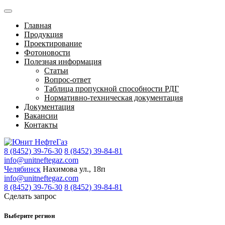
Главная
Продукция
Проектирование
Фотоновости
Полезная информация
Статьи
Вопрос-ответ
Таблица пропускной способности РДГ
Нормативно-техническая документация
Документация
Вакансии
Контакты
8 (8452) 39-76-30
8 (8452) 39-84-81
info@unitneftegaz.com
Челябинск
Нахимова ул., 18п
info@unitneftegaz.com
8 (8452) 39-76-30
8 (8452) 39-84-81
Сделать запрос
Выберите регион