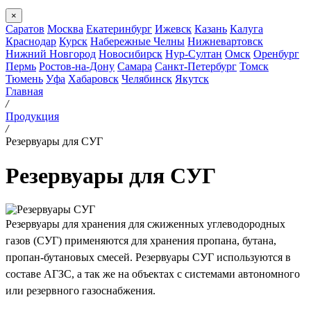
×
Саратов
Москва
Екатеринбург
Ижевск
Казань
Калуга
Краснодар
Курск
Набережные Челны
Нижневартовск
Нижний Новгород
Новосибирск
Нур-Султан
Омск
Оренбург
Пермь
Ростов-на-Дону
Самара
Санкт-Петербург
Томск
Тюмень
Уфа
Хабаровск
Челябинск
Якутск
Главная
/
Продукция
/
Резервуары для СУГ
Резервуары для СУГ
Резервуары для хранения для сжиженных углеводородных
газов (СУГ) применяются для хранения пропана, бутана,
пропан-бутановых смесей. Резервуары СУГ используются в
составе АГЗС, а так же на объектах с системами автономного
или резервного газоснабжения.