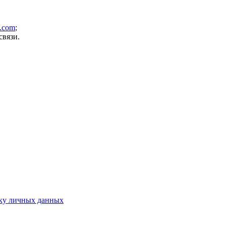
z.com
;
связи.
ку личных данных