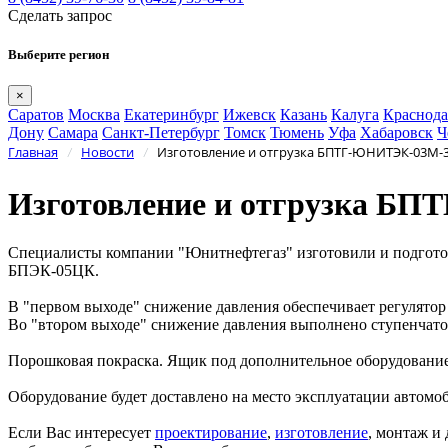
Сделать запрос
Выберите регион
×
Саратов
Москва
Екатеринбург
Ижевск
Казань
Калуга
Краснода
Дону
Самара
Санкт-Петербург
Томск
Тюмень
Уфа
Хабаровск
Ч
Главная
Новости
Изготовление и отгрузка БПТГ-ЮНИТЭК-03М-3
/
/
Изготовление и отгрузка Б
Специалисты компании "Юнитнефтегаз" изготовили и подгот
БПЭК-05ЦК.
В "первом выходе" снижение давления обеспечивает регулято
Во "втором выходе" снижение давления выполнено ступенчато
Порошковая покраска. Ящик под дополнительное оборудовани
Оборудование будет доставлено на место эксплуатации автом
Если Вас интересует
проектирование
,
изготовление
, монтаж и