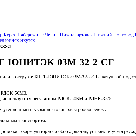
р
Курск
Набережные Челны
Нижневартовск
Нижний Новгород
елябинск
Якутск
2-2-СГ
ПТГ-ЮНИТЭК-03М-32-2-СГ
овили к отгрузке БПТГ-ЮНИТЭК-03М-32-2-СГс катушкой под с
р РДСК-50М3.
, используются регуляторы РДСК-50БМ и РДНК-32/6.
е утепленный и укомплектован электрообогревом.
обильным транспортом.
 доставка газорегуляторного оборудования, устройств учета расх