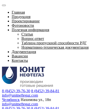
Главная
Продукция
Проектирование
Фотоновости
Полезная информация
Статьи
Вопрос-ответ
Таблица пропускной способности РДГ
Нормативно-техническая документация
Документация
Вакансии
Контакты
8 (8452) 39-76-30
8 (8452) 39-84-81
info@unitneftegaz.com
Челябинск
Нахимова ул., 18п
info@unitneftegaz.com
8 (8452) 39-76-30
8 (8452) 39-84-81