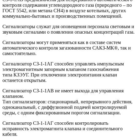
контроля содержания углеводородного газа (природного – по
ГОСТ 5542, или метана СН4) в воздухе котельных, других
коммунально-бытовых и производственных помещений.
Сигнализаторы служат для оповещения персонала световым и
звуковым сигналами о появлении опасных концентраций газа.
Сигнализаторы могут применяться как в составе систем
автоматического контроля загазованности САКЗ-МК®, так и
самостоятельно.
Сигнализатор СЗ-1-1АГ способен управлять импульсным
электромагнитным запорным клапаном газо­снабжения
типа КЗЭУГ. При отключении электропитания клапан
останется открытым.
Сигнализатор СЗ-1-1АВ не имеет выхода для управления
клапаном.
Тип сигнализаторов: стационарный, непрерывного действия,
одноканальный, с диффузионной подачей контролируемой
среды, с одним фиксированным порогом сигнализации.
Сигнализатор СЗ-1-1АГ способен контролировать
исправность электромагнита клапана и соединительного
кабеля.