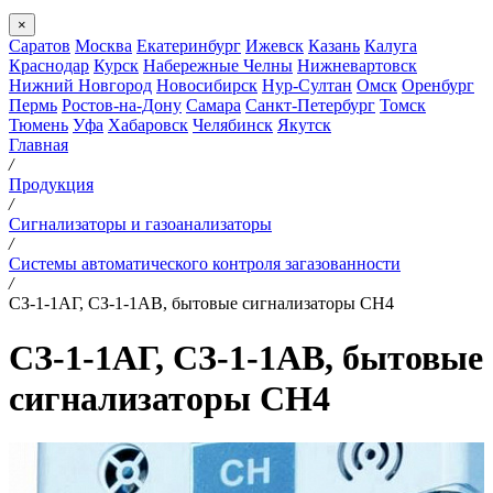
×
Саратов
Москва
Екатеринбург
Ижевск
Казань
Калуга
Краснодар
Курск
Набережные Челны
Нижневартовск
Нижний Новгород
Новосибирск
Нур-Султан
Омск
Оренбург
Пермь
Ростов-на-Дону
Самара
Санкт-Петербург
Томск
Тюмень
Уфа
Хабаровск
Челябинск
Якутск
Главная
/
Продукция
/
Сигнализаторы и газоанализаторы
/
Системы автоматического контроля загазованности
/
СЗ-1-1АГ, СЗ-1-1АВ, бытовые сигнализаторы CH4
СЗ-1-1АГ, СЗ-1-1АВ, бытовые
сигнализаторы CH4