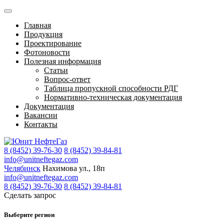
Главная
Продукция
Проектирование
Фотоновости
Полезная информация
Статьи
Вопрос-ответ
Таблица пропускной способности РДГ
Нормативно-техническая документация
Документация
Вакансии
Контакты
8 (8452) 39-76-30
8 (8452) 39-84-81
info@unitneftegaz.com
Челябинск
Нахимова ул., 18п
info@unitneftegaz.com
8 (8452) 39-76-30
8 (8452) 39-84-81
Сделать запрос
Выберите регион